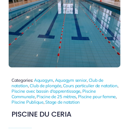
Categories:
Aquagym
,
Aquagym senior
,
Club de
natation
,
Club de plongée
,
Cours particulier de natation
,
Piscine avec bassin d'apprentissage
,
Piscine
Communale
,
Piscine de 25 mètres
,
Piscine pour femme
,
Piscine Publique
,
Stage de natation
PISCINE DU CERIA