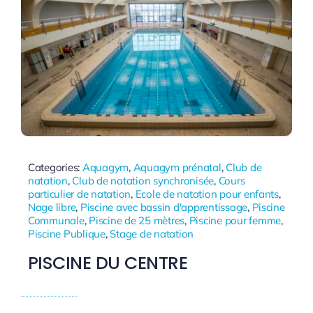
Categories:
Aquagym
,
Aquagym prénatal
,
Club de
natation
,
Club de natation synchronisée
,
Cours
particulier de natation
,
Ecole de natation pour enfants
,
Nage libre
,
Piscine avec bassin d'apprentissage
,
Piscine
Communale
,
Piscine de 25 mètres
,
Piscine pour femme
,
Piscine Publique
,
Stage de natation
PISCINE DU CENTRE