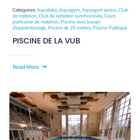
Categories:
Aquabike
,
Aquagym
,
Aquagym senior
,
Club
de natation
,
Club de natation synchronisée
,
Cours
particulier de natation
,
Piscine avec bassin
d'apprentissage
,
Piscine de 25 mètres
,
Piscine Publique
PISCINE DE LA VUB
Read More