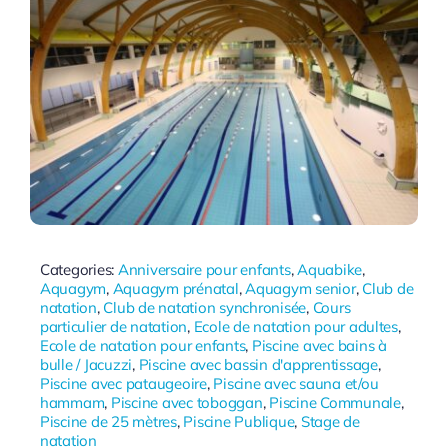
Categories:
Anniversaire pour enfants
,
Aquabike
,
Aquagym
,
Aquagym prénatal
,
Aquagym senior
,
Club de
natation
,
Club de natation synchronisée
,
Cours
particulier de natation
,
Ecole de natation pour adultes
,
Ecole de natation pour enfants
,
Piscine avec bains à
bulle / Jacuzzi
,
Piscine avec bassin d'apprentissage
,
Piscine avec pataugeoire
,
Piscine avec sauna et/ou
hammam
,
Piscine avec toboggan
,
Piscine Communale
,
Piscine de 25 mètres
,
Piscine Publique
,
Stage de
natation