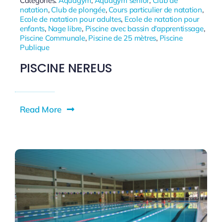
Categories:
Aquagym
,
Aquagym senior
,
Club de
natation
,
Club de plongée
,
Cours particulier de natation
,
Ecole de natation pour adultes
,
Ecole de natation pour
enfants
,
Nage libre
,
Piscine avec bassin d'apprentissage
,
Piscine Communale
,
Piscine de 25 mètres
,
Piscine
Publique
PISCINE NEREUS
Read More