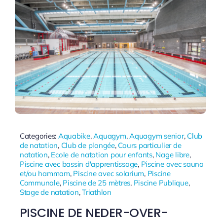
Categories:
Aquabike
,
Aquagym
,
Aquagym senior
,
Club
de natation
,
Club de plongée
,
Cours particulier de
natation
,
Ecole de natation pour enfants
,
Nage libre
,
Piscine avec bassin d'apprentissage
,
Piscine avec sauna
et/ou hammam
,
Piscine avec solarium
,
Piscine
Communale
,
Piscine de 25 mètres
,
Piscine Publique
,
Stage de natation
,
Triathlon
PISCINE DE NEDER-OVER-