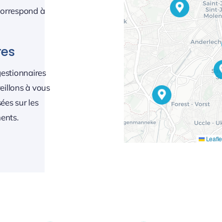
 correspond à
res
estionnaires
eillons à vous
ées sur les
ments.
Leafle