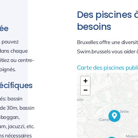
Des piscines à
besoins
iée
us pouvez
Bruxelles offre une diversi
s dans chaque
Swim.brussels vous aider à
tiez au centre-
Carte des piscines publ
loignés.
+
écifiques
−
és: bassin
 de 30m, bassin
toboggan,
, jacuzzi, etc.
ns nécessaires