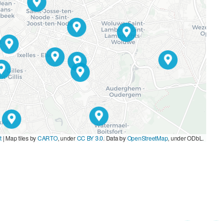
t
|
Map tiles by
CARTO
, under
CC BY 3.0
. Data by
OpenStreetMap
, under ODbL.