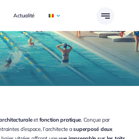
Actualité
architecturale
et
fonction pratique
. Conçue par
raintes d’espace, l’architecte a
superposé deux
 baies vitrées offrant une
vue imprenable sur les toits