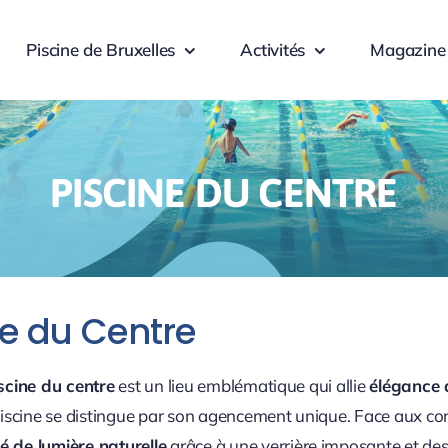
Piscine de Bruxelles
Activités
Magazine
PISCINE DU CENTRE
ne du Centre
scine du centre
est un lieu emblématique qui allie
élégance 
scine se distingue par son agencement unique. Face aux cont
de lumière naturelle
grâce à une verrière imposante et des