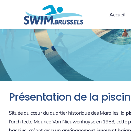
Skip
to
Accueil
content
Présentation de la pisci
Située au cœur du quartier historique des Marolles, la
pi
l’architecte Maurice Van Nieuwenhuyse en 1953, cette pi
bassins
, créant ainsi un
aménagement innovant baigné 