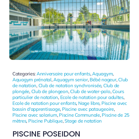
Categories:
Anniversaire pour enfants
,
Aquagym
,
Aquagym prénatal
,
Aquagym senior
,
Bébé nageur
,
Club
de natation
,
Club de natation synchronisée
,
Club de
plongée
,
Club de plongeon
,
Club de water-polo
,
Cours
particulier de natation
,
Ecole de natation pour adultes
,
Ecole de natation pour enfants
,
Nage libre
,
Piscine avec
bassin d'apprentissage
,
Piscine avec pataugeoire
,
Piscine avec solarium
,
Piscine Communale
,
Piscine de 25
mètres
,
Piscine Publique
,
Stage de natation
PISCINE POSEIDON