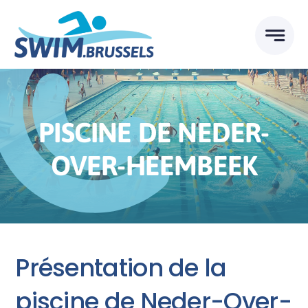
Skip
to
content
PISCINE DE NEDER-
OVER-HEEMBEEK
Présentation de la
piscine de Neder-Over-