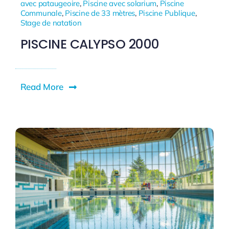
avec pataugeoire
,
Piscine avec solarium
,
Piscine
Communale
,
Piscine de 33 mètres
,
Piscine Publique
,
Stage de natation
PISCINE CALYPSO 2000
Read More