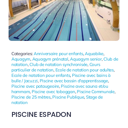
Categories:
Anniversaire pour enfants
,
Aquabike
,
Aquagym
,
Aquagym prénatal
,
Aquagym senior
,
Club de
natation
,
Club de natation synchronisée
,
Cours
particulier de natation
,
Ecole de natation pour adultes
,
Ecole de natation pour enfants
,
Piscine avec bains à
bulle / Jacuzzi
,
Piscine avec bassin d'apprentissage
,
Piscine avec pataugeoire
,
Piscine avec sauna et/ou
hammam
,
Piscine avec toboggan
,
Piscine Communale
,
Piscine de 25 mètres
,
Piscine Publique
,
Stage de
natation
PISCINE ESPADON