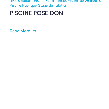
avec solarium
,
Piscine Communale
,
Piscine de 25 mètres
,
Piscine Publique
,
Stage de natation
PISCINE POSEIDON
Read More