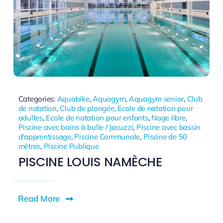
Categories:
Aquabike
,
Aquagym
,
Aquagym senior
,
Club
de natation
,
Club de plongée
,
Ecole de natation pour
adultes
,
Ecole de natation pour enfants
,
Nage libre
,
Piscine avec bains à bulle / Jacuzzi
,
Piscine avec bassin
d'apprentissage
,
Piscine Communale
,
Piscine de 50
mètres
,
Piscine Publique
PISCINE LOUIS NAMÈCHE
Read More