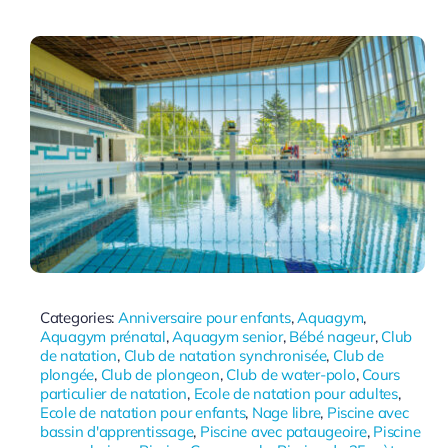
Categories:
Anniversaire pour enfants
,
Aquagym
,
Aquagym prénatal
,
Aquagym senior
,
Bébé nageur
,
Club
de natation
,
Club de natation synchronisée
,
Club de
plongée
,
Club de plongeon
,
Club de water-polo
,
Cours
particulier de natation
,
Ecole de natation pour adultes
,
Ecole de natation pour enfants
,
Nage libre
,
Piscine avec
bassin d'apprentissage
,
Piscine avec pataugeoire
,
Piscine