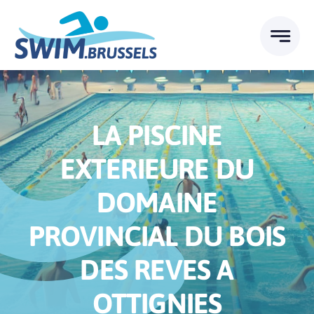
Skip
to
content
LA PISCINE
EXTERIEURE DU
DOMAINE
PROVINCIAL DU BOIS
DES REVES A
OTTIGNIES