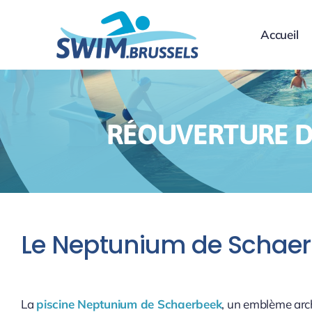
Skip
to
Accueil
content
RÉOUVERTURE D
Le Neptunium de Schaer
La
piscine Neptunium de Schaerbeek
, un emblème archi