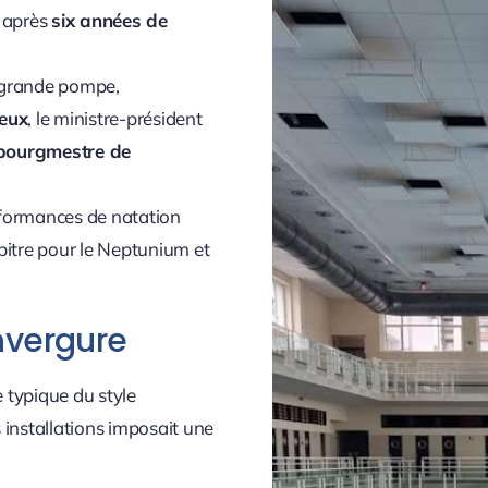
, après
six années de
 grande pompe,
ieux
, le ministre-président
bourgmestre de
erformances de natation
itre pour le Neptunium et
nvergure
 typique du style
 installations imposait une