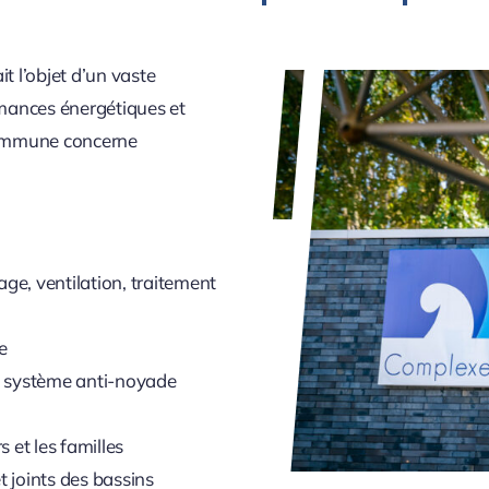
t l’objet d’un vaste
mances énergétiques et
 commune concerne
ge, ventilation, traitement
ne
un système anti-noyade
 et les familles
t joints des bassins