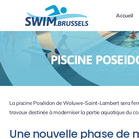
Skip
to
Accueil
content
PISCINE POSEID
La piscine Poséidon de Woluwe-Saint-Lambert sera ferm
travaux destinée à moderniser la partie aquatique du com
Une nouvelle phase de m