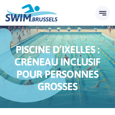
Skip
to
content
PISCINE D’IXELLES :
CRÉNEAU INCLUSIF
POUR PERSONNES
GROSSES