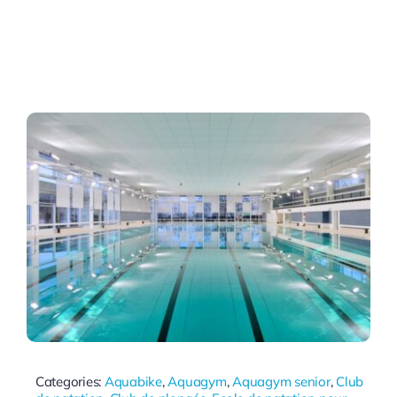
Categories:
Aquabike
,
Aquagym
,
Aquagym senior
,
Club